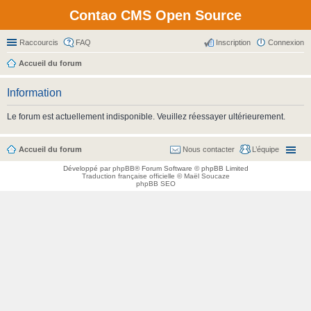
Contao CMS Open Source
Raccourcis
FAQ
Inscription
Connexion
Accueil du forum
Information
Le forum est actuellement indisponible. Veuillez réessayer ultérieurement.
Accueil du forum
Nous contacter
L’équipe
Développé par
phpBB
® Forum Software © phpBB Limited
Traduction française officielle
©
Maël Soucaze
phpBB SEO