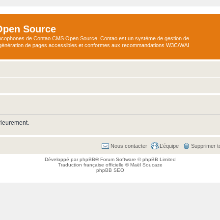
Open Source
ncophones de Contao CMS Open Source. Contao est un système de gestion de
a génération de pages accessibles et conformes aux recommandations W3C/WAI
rieurement.
Nous contacter
L’équipe
Supprimer t
Développé par
phpBB
® Forum Software © phpBB Limited
Traduction française officielle
©
Maël Soucaze
phpBB SEO