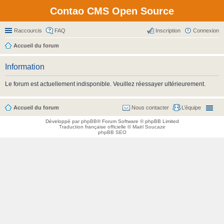
Contao CMS Open Source
Raccourcis
FAQ
Inscription
Connexion
Accueil du forum
Information
Le forum est actuellement indisponible. Veuillez réessayer ultérieurement.
Accueil du forum
Nous contacter
L’équipe
Développé par
phpBB
® Forum Software © phpBB Limited
Traduction française officielle
©
Maël Soucaze
phpBB SEO