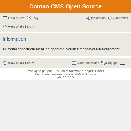
Contao CMS Open Source
Raccourcis
FAQ
Inscription
Connexion
Accueil du forum
Information
Le forum est actuellement indisponible. Veuillez réessayer ultérieurement.
Accueil du forum
Nous contacter
L’équipe
Développé par
phpBB
® Forum Software © phpBB Limited
Traduction française officielle
©
Maël Soucaze
phpBB SEO