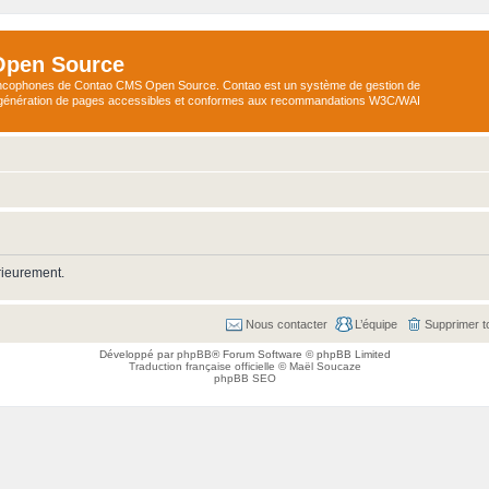
Open Source
ncophones de Contao CMS Open Source. Contao est un système de gestion de
a génération de pages accessibles et conformes aux recommandations W3C/WAI
rieurement.
Nous contacter
L’équipe
Supprimer t
Développé par
phpBB
® Forum Software © phpBB Limited
Traduction française officielle
©
Maël Soucaze
phpBB SEO