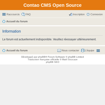
Contao CMS Open Source
Raccourcis
FAQ
Inscription
Connexion
Accueil du forum
Information
Le forum est actuellement indisponible. Veuillez réessayer ultérieurement.
Accueil du forum
Nous contacter
L’équipe
Développé par
phpBB
® Forum Software © phpBB Limited
Traduction française officielle
©
Maël Soucaze
phpBB SEO