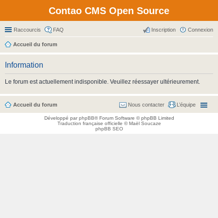
Contao CMS Open Source
Raccourcis
FAQ
Inscription
Connexion
Accueil du forum
Information
Le forum est actuellement indisponible. Veuillez réessayer ultérieurement.
Accueil du forum
Nous contacter
L’équipe
Développé par
phpBB
® Forum Software © phpBB Limited
Traduction française officielle
©
Maël Soucaze
phpBB SEO