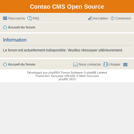
Contao CMS Open Source
Raccourcis
FAQ
Inscription
Connexion
Accueil du forum
Information
Le forum est actuellement indisponible. Veuillez réessayer ultérieurement.
Accueil du forum
Nous contacter
L’équipe
Développé par
phpBB
® Forum Software © phpBB Limited
Traduction française officielle
©
Maël Soucaze
phpBB SEO