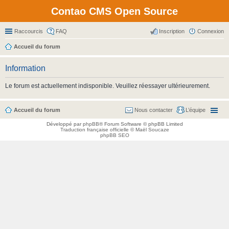
Contao CMS Open Source
Raccourcis
FAQ
Inscription
Connexion
Accueil du forum
Information
Le forum est actuellement indisponible. Veuillez réessayer ultérieurement.
Accueil du forum
Nous contacter
L’équipe
Développé par
phpBB
® Forum Software © phpBB Limited
Traduction française officielle
©
Maël Soucaze
phpBB SEO