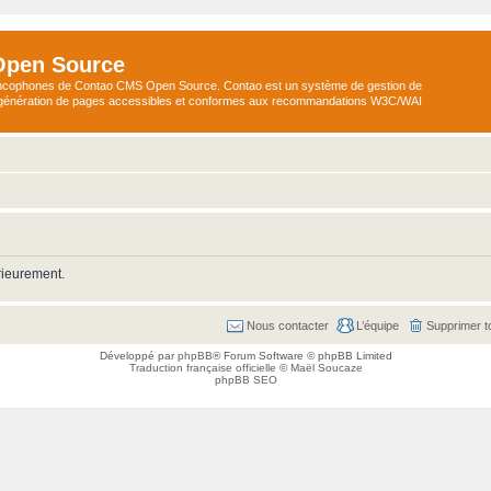
Open Source
ncophones de Contao CMS Open Source. Contao est un système de gestion de
a génération de pages accessibles et conformes aux recommandations W3C/WAI
rieurement.
Nous contacter
L’équipe
Supprimer t
Développé par
phpBB
® Forum Software © phpBB Limited
Traduction française officielle
©
Maël Soucaze
phpBB SEO