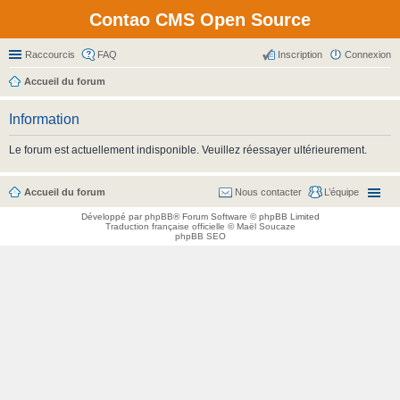
Contao CMS Open Source
Raccourcis
FAQ
Inscription
Connexion
Accueil du forum
Information
Le forum est actuellement indisponible. Veuillez réessayer ultérieurement.
Accueil du forum
Nous contacter
L’équipe
Développé par
phpBB
® Forum Software © phpBB Limited
Traduction française officielle
©
Maël Soucaze
phpBB SEO