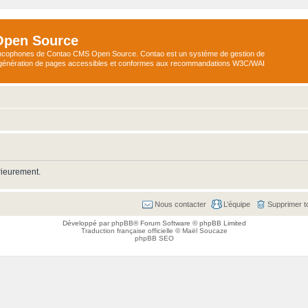
Open Source
ncophones de Contao CMS Open Source. Contao est un système de gestion de
a génération de pages accessibles et conformes aux recommandations W3C/WAI
rieurement.
Nous contacter
L’équipe
Supprimer t
Développé par
phpBB
® Forum Software © phpBB Limited
Traduction française officielle
©
Maël Soucaze
phpBB SEO