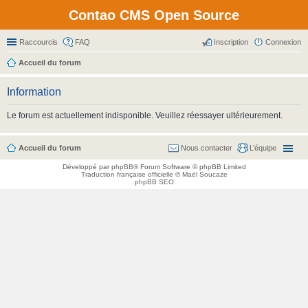
Contao CMS Open Source
Raccourcis
FAQ
Inscription
Connexion
Accueil du forum
Information
Le forum est actuellement indisponible. Veuillez réessayer ultérieurement.
Accueil du forum
Nous contacter
L’équipe
Développé par
phpBB
® Forum Software © phpBB Limited
Traduction française officielle
©
Maël Soucaze
phpBB SEO