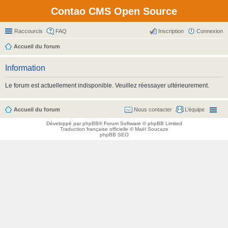
Contao CMS Open Source
Raccourcis
FAQ
Inscription
Connexion
Accueil du forum
Information
Le forum est actuellement indisponible. Veuillez réessayer ultérieurement.
Accueil du forum
Nous contacter
L’équipe
Développé par
phpBB
® Forum Software © phpBB Limited
Traduction française officielle
©
Maël Soucaze
phpBB SEO