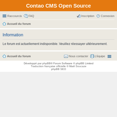
Contao CMS Open Source
Raccourcis
FAQ
Inscription
Connexion
Accueil du forum
Information
Le forum est actuellement indisponible. Veuillez réessayer ultérieurement.
Accueil du forum
Nous contacter
L’équipe
Développé par
phpBB
® Forum Software © phpBB Limited
Traduction française officielle
©
Maël Soucaze
phpBB SEO