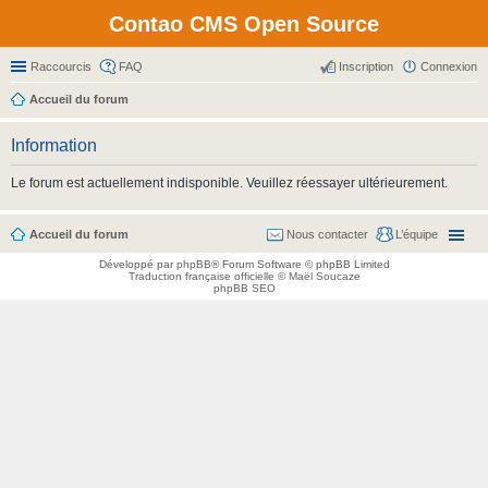
Contao CMS Open Source
Raccourcis
FAQ
Inscription
Connexion
Accueil du forum
Information
Le forum est actuellement indisponible. Veuillez réessayer ultérieurement.
Accueil du forum
Nous contacter
L’équipe
Développé par
phpBB
® Forum Software © phpBB Limited
Traduction française officielle
©
Maël Soucaze
phpBB SEO