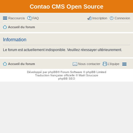
Contao CMS Open Source
Raccourcis
FAQ
Inscription
Connexion
Accueil du forum
Information
Le forum est actuellement indisponible. Veuillez réessayer ultérieurement.
Accueil du forum
Nous contacter
L’équipe
Développé par
phpBB
® Forum Software © phpBB Limited
Traduction française officielle
©
Maël Soucaze
phpBB SEO