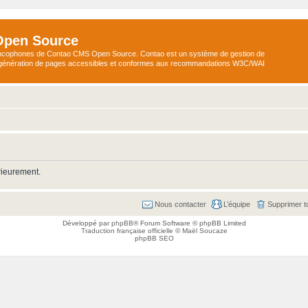
Open Source
ncophones de Contao CMS Open Source. Contao est un système de gestion de
a génération de pages accessibles et conformes aux recommandations W3C/WAI
rieurement.
Nous contacter
L’équipe
Supprimer t
Développé par
phpBB
® Forum Software © phpBB Limited
Traduction française officielle
©
Maël Soucaze
phpBB SEO