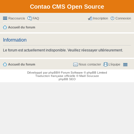
Contao CMS Open Source
Raccourcis
FAQ
Inscription
Connexion
Accueil du forum
Information
Le forum est actuellement indisponible. Veuillez réessayer ultérieurement.
Accueil du forum
Nous contacter
L’équipe
Développé par
phpBB
® Forum Software © phpBB Limited
Traduction française officielle
©
Maël Soucaze
phpBB SEO