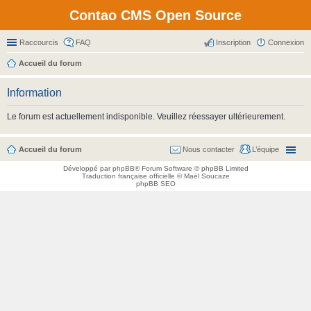
Contao CMS Open Source
Raccourcis
FAQ
Inscription
Connexion
Accueil du forum
Information
Le forum est actuellement indisponible. Veuillez réessayer ultérieurement.
Accueil du forum
Nous contacter
L’équipe
Développé par
phpBB
® Forum Software © phpBB Limited
Traduction française officielle
©
Maël Soucaze
phpBB SEO