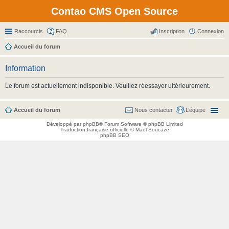
Contao CMS Open Source
Raccourcis
FAQ
Inscription
Connexion
Accueil du forum
Information
Le forum est actuellement indisponible. Veuillez réessayer ultérieurement.
Accueil du forum
Nous contacter
L’équipe
Développé par
phpBB
® Forum Software © phpBB Limited
Traduction française officielle
©
Maël Soucaze
phpBB SEO