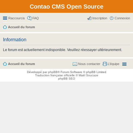
Contao CMS Open Source
Raccourcis
FAQ
Inscription
Connexion
Accueil du forum
Information
Le forum est actuellement indisponible. Veuillez réessayer ultérieurement.
Accueil du forum
Nous contacter
L’équipe
Développé par
phpBB
® Forum Software © phpBB Limited
Traduction française officielle
©
Maël Soucaze
phpBB SEO