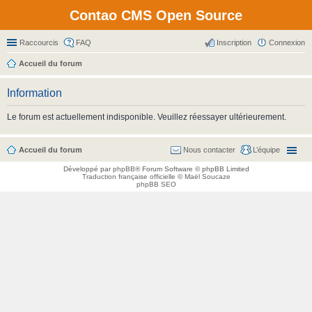
Contao CMS Open Source
Raccourcis
FAQ
Inscription
Connexion
Accueil du forum
Information
Le forum est actuellement indisponible. Veuillez réessayer ultérieurement.
Accueil du forum
Nous contacter
L’équipe
Développé par
phpBB
® Forum Software © phpBB Limited
Traduction française officielle
©
Maël Soucaze
phpBB SEO