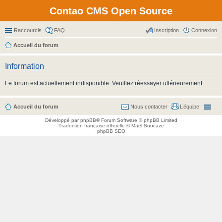
Contao CMS Open Source
Raccourcis
FAQ
Inscription
Connexion
Accueil du forum
Information
Le forum est actuellement indisponible. Veuillez réessayer ultérieurement.
Accueil du forum
Nous contacter
L’équipe
Développé par
phpBB
® Forum Software © phpBB Limited
Traduction française officielle
©
Maël Soucaze
phpBB SEO