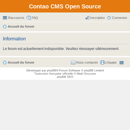
Contao CMS Open Source
Raccourcis
FAQ
Inscription
Connexion
Accueil du forum
Information
Le forum est actuellement indisponible. Veuillez réessayer ultérieurement.
Accueil du forum
Nous contacter
L’équipe
Développé par
phpBB
® Forum Software © phpBB Limited
Traduction française officielle
©
Maël Soucaze
phpBB SEO