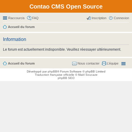
Contao CMS Open Source
Raccourcis
FAQ
Inscription
Connexion
Accueil du forum
Information
Le forum est actuellement indisponible. Veuillez réessayer ultérieurement.
Accueil du forum
Nous contacter
L’équipe
Développé par
phpBB
® Forum Software © phpBB Limited
Traduction française officielle
©
Maël Soucaze
phpBB SEO