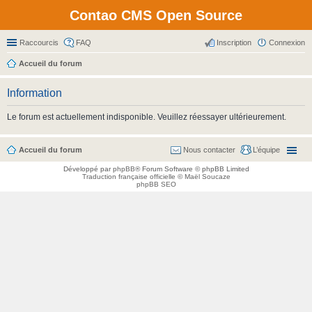
Contao CMS Open Source
Raccourcis
FAQ
Inscription
Connexion
Accueil du forum
Information
Le forum est actuellement indisponible. Veuillez réessayer ultérieurement.
Accueil du forum
Nous contacter
L’équipe
Développé par
phpBB
® Forum Software © phpBB Limited
Traduction française officielle
©
Maël Soucaze
phpBB SEO